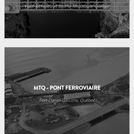
Haut-Richelieu et Brome-Missisquoi, Québec
MTQ - PONT FERROVIAIRE
Port-Daniel-Gascons, Québec